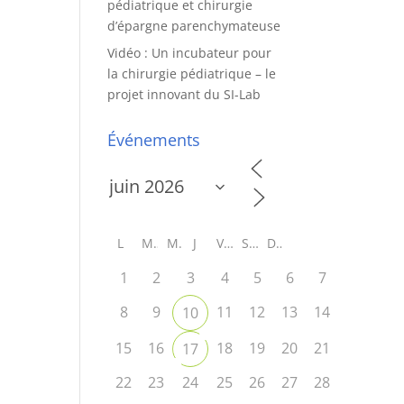
pédiatrique et chirurgie
d’épargne parenchymateuse
Vidéo : Un incubateur pour
la chirurgie pédiatrique – le
projet innovant du SI-Lab
Événements
L
M
M
J
V
S
D
1
2
3
4
5
6
7
8
9
11
12
13
14
10
15
16
18
19
20
21
17
22
23
24
25
26
27
28