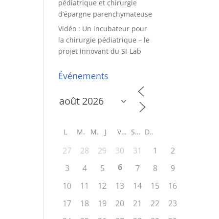
pédiatrique et chirurgie
d’épargne parenchymateuse
Vidéo : Un incubateur pour
la chirurgie pédiatrique – le
projet innovant du SI-Lab
Événements
L
M
M
J
V
S
D
27
28
29
30
31
1
2
6
3
4
5
7
8
9
10
11
12
13
14
15
16
17
18
19
20
21
22
23