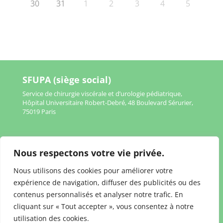
30
31
1
2
3
4
5
SFUPA (siège social)
Service de chirurgie viscérale et d’urologie pédiatrique,
Hôpital Universitaire Robert-Debré, 48 Boulevard Sérurier,
75019 Paris
Nous respectons votre vie privée.
Mentions légales
Nous utilisons des cookies pour améliorer votre
Politique de confidentialité
expérience de navigation, diffuser des publicités ou des
contenus personnalisés et analyser notre trafic. En
cliquant sur « Tout accepter », vous consentez à notre
utilisation des cookies.