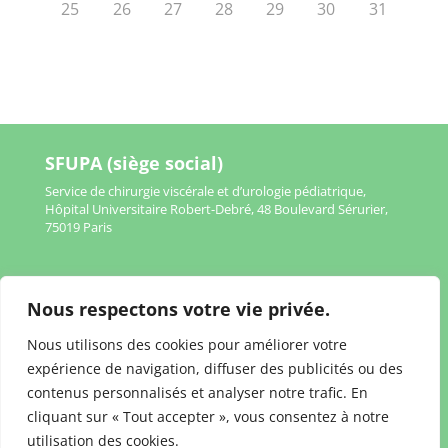
25
26
27
28
29
30
31
SFUPA (siège social)
Service de chirurgie viscérale et d’urologie pédiatrique,
Hôpital Universitaire Robert-Debré, 48 Boulevard Sérurier,
75019 Paris
Nous respectons votre vie privée.
Mentions légales
Nous utilisons des cookies pour améliorer votre
Politique de confidentialité
expérience de navigation, diffuser des publicités ou des
contenus personnalisés et analyser notre trafic. En
cliquant sur « Tout accepter », vous consentez à notre
utilisation des cookies.