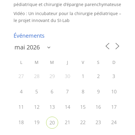
pédiatrique et chirurgie d’épargne parenchymateuse
Vidéo : Un incubateur pour la chirurgie pédiatrique –
le projet innovant du SI-Lab
Événements
L
M
M
J
V
S
D
27
28
29
30
1
2
3
4
5
6
7
8
9
10
11
12
13
14
15
16
17
18
19
21
22
23
24
20