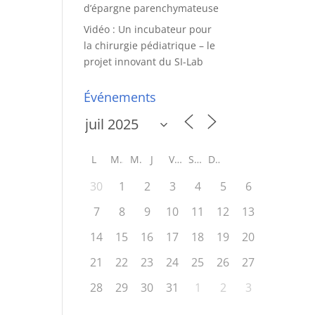
d’épargne parenchymateuse
Vidéo : Un incubateur pour
la chirurgie pédiatrique – le
projet innovant du SI-Lab
Événements
L
M
M
J
V
S
D
30
1
2
3
4
5
6
7
8
9
10
11
12
13
14
15
16
17
18
19
20
21
22
23
24
25
26
27
28
29
30
31
1
2
3