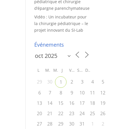
pédiatrique et chirurgie
d’épargne parenchymateuse
Vidéo : Un incubateur pour
la chirurgie pédiatrique – le
projet innovant du SI-Lab
Événements
L
M
M
J
V
S
D
29
30
2
3
4
5
1
6
7
8
9
10
11
12
13
14
15
16
17
18
19
20
21
22
23
24
25
26
27
28
29
30
31
1
2