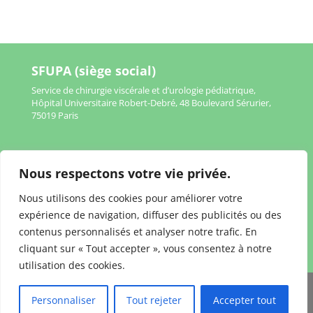
SFUPA (siège social)
Service de chirurgie viscérale et d’urologie pédiatrique,
Hôpital Universitaire Robert-Debré, 48 Boulevard Sérurier,
75019 Paris
Nous respectons votre vie privée.
Mentions légales
Nous utilisons des cookies pour améliorer votre
Politique de confidentialité
expérience de navigation, diffuser des publicités ou des
contenus personnalisés et analyser notre trafic. En
cliquant sur « Tout accepter », vous consentez à notre
utilisation des cookies.
Personnaliser
Tout rejeter
Accepter tout
www.sfupa.fr