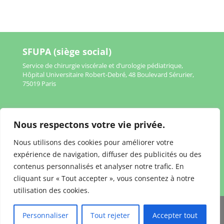
SFUPA (siège social)
Service de chirurgie viscérale et d’urologie pédiatrique,
Hôpital Universitaire Robert-Debré, 48 Boulevard Sérurier,
75019 Paris
Nous respectons votre vie privée.
Mentions légales
Nous utilisons des cookies pour améliorer votre
Politique de confidentialité
expérience de navigation, diffuser des publicités ou des
contenus personnalisés et analyser notre trafic. En
cliquant sur « Tout accepter », vous consentez à notre
utilisation des cookies.
Personnaliser
Tout rejeter
Accepter tout
www.sfupa.fr