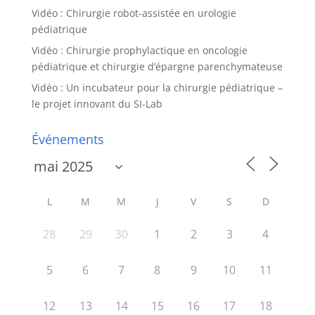
Vidéo : Chirurgie robot-assistée en urologie
pédiatrique
Vidéo : Chirurgie prophylactique en oncologie
pédiatrique et chirurgie d’épargne parenchymateuse
Vidéo : Un incubateur pour la chirurgie pédiatrique –
le projet innovant du SI-Lab
Événements
L
M
M
J
V
S
D
28
29
30
1
2
3
4
5
6
7
8
9
10
11
12
13
14
15
16
17
18