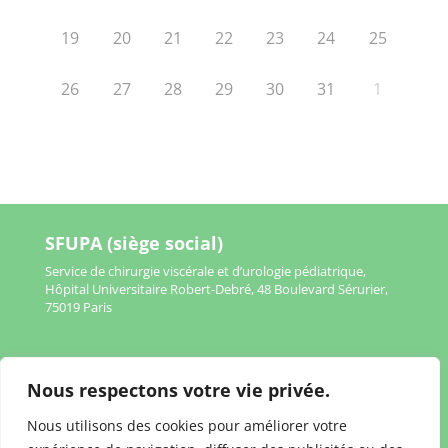
19
20
21
22
23
24
25
26
27
28
29
30
31
1
SFUPA (siège social)
Service de chirurgie viscérale et d’urologie pédiatrique,
Hôpital Universitaire Robert-Debré, 48 Boulevard Sérurier,
75019 Paris
Nous respectons votre vie privée.
Mentions légales
Nous utilisons des cookies pour améliorer votre
Politique de confidentialité