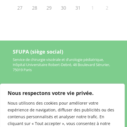
27
28
29
30
31
1
2
SFUPA (siège social)
Service de chirurgie viscérale et d’urologie pédiatrique,
Hôpital Universitaire Robert-Debré, 48 Boulevard Sérurier,
75019 Paris
Nous respectons votre vie privée.
Mentions légales
Nous utilisons des cookies pour améliorer votre
Politique de confidentialité
expérience de navigation, diffuser des publicités ou des
contenus personnalisés et analyser notre trafic. En
cliquant sur « Tout accepter », vous consentez à notre