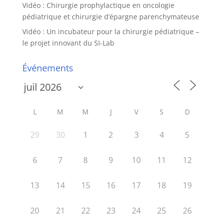
Vidéo : Chirurgie prophylactique en oncologie
pédiatrique et chirurgie d’épargne parenchymateuse
Vidéo : Un incubateur pour la chirurgie pédiatrique –
le projet innovant du SI-Lab
Événements
L
M
M
J
V
S
D
29
30
1
2
3
4
5
6
7
8
9
10
11
12
13
14
15
16
17
18
19
20
21
22
23
24
25
26