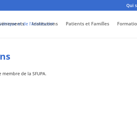
Qui 
vénements
Institutions
Patients et Familles
Formatio
ons
re membre de la SFUPA.