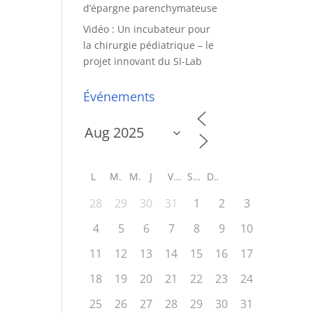
d’épargne parenchymateuse
Vidéo : Un incubateur pour
la chirurgie pédiatrique – le
projet innovant du SI-Lab
Événements
L
M
M
J
V
S
D
28
29
30
31
1
2
3
4
5
6
7
8
9
10
11
12
13
14
15
16
17
18
19
20
21
22
23
24
25
26
27
28
29
30
31